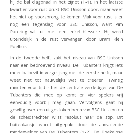
hij de bal diagonaal in het zijnet (1-1). In het laatste
kwartier voor rust drukt BSC Unisson door, maar weet
het niet op voorsprong te komen. Vlak voor rust is er
nog een tegenslag voor BSC Unisson, want Pim
Ratering valt uit met een enkel blessure. Hij werd
uiteindelijk in de rust vervangen door Bram Klein
Poelhuis.
In de tweede helft zakt het niveau van BSC Unisson
naar een bedroevend niveau. De Tubanters krijgt iets
meer balbezit in vergelijking met de eerste helft, maar
weet niet tot nauwelijks wat te creëren. Twintig
minuten voor tijd is het de centrale verdediger van De
Tubanters die mee op komt en vier spelers vrij
eenvoudig voorbij mag gaan. Vervolgens gaat hij
gewillig over een uitgestoken been van BSC Unisson en
de scheidsrechter wijst resoluut naar de stip. Dit
buitenkansje wordt uitgepakt door de aanvallende
middenvelder van De Tubanters (1-2). De Boekelose