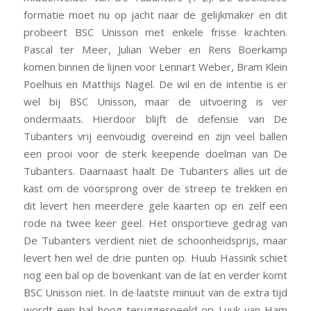
formatie moet nu op jacht naar de gelijkmaker en dit
probeert BSC Unisson met enkele frisse krachten.
Pascal ter Meer, Julian Weber en Rens Boerkamp
komen binnen de lijnen voor Lennart Weber, Bram Klein
Poelhuis en Matthijs Nagel. De wil en de intentie is er
wel bij BSC Unisson, maar de uitvoering is ver
ondermaats. Hierdoor blijft de defensie van De
Tubanters vrij eenvoudig overeind en zijn veel ballen
een prooi voor de sterk keepende doelman van De
Tubanters. Daarnaast haalt De Tubanters alles uit de
kast om de voorsprong over de streep te trekken en
dit levert hen meerdere gele kaarten op en zelf een
rode na twee keer geel. Het onsportieve gedrag van
De Tubanters verdient niet de schoonheidsprijs, maar
levert hen wel de drie punten op. Huub Hassink schiet
nog een bal op de bovenkant van de lat en verder komt
BSC Unisson niet. In de laatste minuut van de extra tijd
wordt een bal hoog teruggespeeld op Luuk van Ham