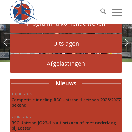
Programma
Programma komende weken
Uitslagen
1
2
Afgelastingen
Nieuws
10 JULI 2026
Competitie indeling BSC Unisson 1 seizoen 2026/2027
bekend
2 JUNI 2026
BSC Unisson JO23-1 sluit seizoen af met nederlaag
bij Losser