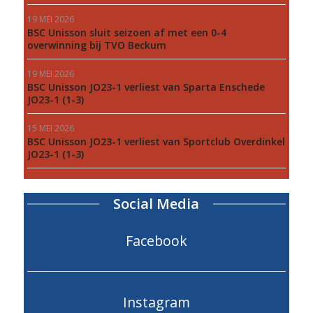
19 MEI 2026
BSC Unisson sluit seizoen af met een 0-4
overwinning bij TVO Beckum
19 MEI 2026
BSC Unisson JO23-1 verliest van Sparta Enschede
JO23-1 (1-3)
15 MEI 2026
BSC Unisson JO23-1 verliest van Sportclub Overdinkel
JO23-1 (1-3)
Social Media
Facebook
Instagram