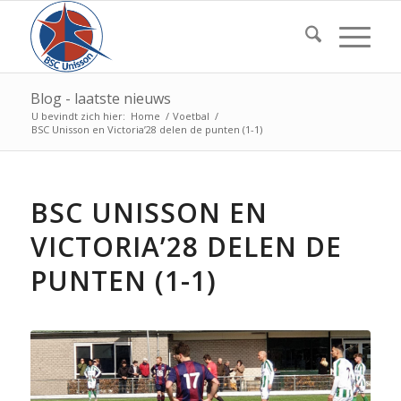
Blog - laatste nieuws
U bevindt zich hier:
Home
/
Voetbal
/
BSC Unisson en Victoria’28 delen de punten (1-1)
BSC UNISSON EN
VICTORIA’28 DELEN DE
PUNTEN (1-1)