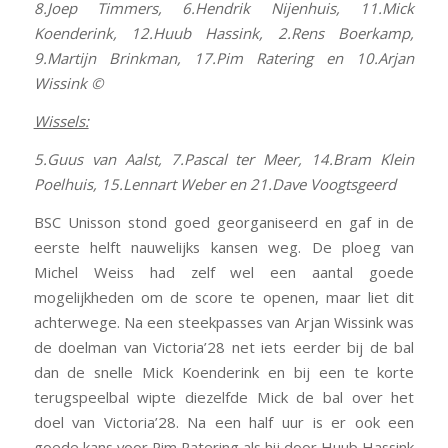
8.Joep Timmers, 6.Hendrik Nijenhuis, 11.Mick
Koenderink, 12.Huub Hassink, 2.Rens Boerkamp,
9.Martijn Brinkman, 17.Pim Ratering en 10.Arjan
Wissink ©
Wissels:
5.Guus van Aalst, 7.Pascal ter Meer, 14.Bram Klein
Poelhuis, 15.Lennart Weber en 21.Dave Voogtsgeerd
BSC Unisson stond goed georganiseerd en gaf in de
eerste helft nauwelijks kansen weg. De ploeg van
Michel Weiss had zelf wel een aantal goede
mogelijkheden om de score te openen, maar liet dit
achterwege. Na een steekpasses van Arjan Wissink was
de doelman van Victoria’28 net iets eerder bij de bal
dan de snelle Mick Koenderink en bij een te korte
terugspeelbal wipte diezelfde Mick de bal over het
doel van Victoria’28. Na een half uur is er ook een
goede kans voor Pim Ratering als hij door Huub Hassink