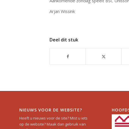
Aankomende zondag speelt BSC Unisson u
Arjan Wissink
Deel dit stuk
NIEUWS VOOR DE WEBSITE?
HOOFD
Heeft u nieuws voor de site? Mist u iets
op de website? Maak dan gebruik van