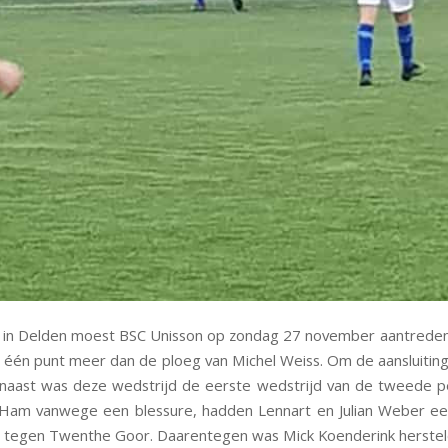
k in Delden moest BSC Unisson op zondag 27 november aantrede
r één punt meer dan de ploeg van Michel Weiss. Om de aansluiti
rnaast was deze wedstrijd de eerste wedstrijd van de tweede p
n Ham vanwege een blessure, hadden Lennart en Julian Weber ee
jd tegen Twenthe Goor. Daarentegen was Mick Koenderink herstel