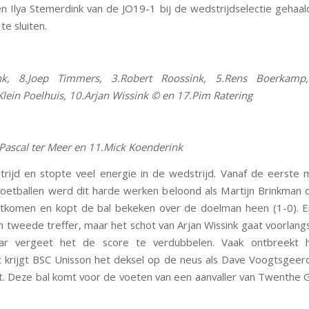
Ilya Stemerdink van de JO19-1 bij de wedstrijdselectie gehaal
te sluiten.
ink, 8.Joep Timmers, 3.Robert Roossink, 5.Rens Boerkamp,
ein Poelhuis, 10.Arjan Wissink © en 17.Pim Ratering
7.Pascal ter Meer en 11.Mick Koenderink
ijd en stopte veel energie in de wedstrijd. Vanaf de eerste 
oetballen werd dit harde werken beloond als Martijn Brinkman de
uitkomen en kopt de bal bekeken over de doelman heen (1-0). En
tweede treffer, maar het schot van Arjan Wissink gaat voorlangs.
aar vergeet het de score te verdubbelen. Vaak ontbreekt h
t krijgt BSC Unisson het deksel op de neus als Dave Voogtsgeerd
. Deze bal komt voor de voeten van een aanvaller van Twenthe Go