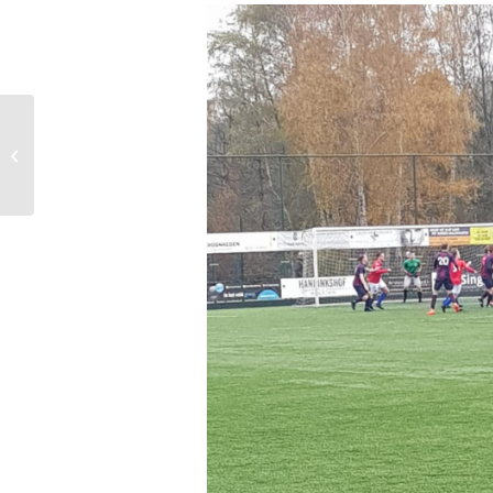
BSC Unisson komt
tekort tegen koploper
sv Delden en gaat
onderuit (6-2)