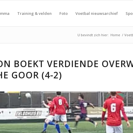
amma
Training & velden
Foto
Voetbal nieuwsarchief
Spo
U bevindt zich hier:
Home
/
Voet
ON BOEKT VERDIENDE OVER
E GOOR (4-2)