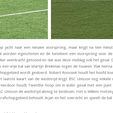
p jacht naar een nieuwe voorsprong, maar krijgt na tien minu
al worden ingeschoten en dit betekent een voorsprong voor de 
vaker veerkracht getoond en dat was deze middag ook het geval.
n een vrije bal van Martijn Brinkman tegen de touwen. Vlak hierna
fschopgebied wordt gevloerd. Robert Roossink houdt het hoofd ko
 laatste kwart van de wedstrijd krijgt BSC Unisson nog enkele
Hierdoor houdt Twenthe hoop om in ieder geval met een punt te
SC Unisson de wedstrijd alsnog te beslissen. Het is Willem Hoitz
trafschopgebied behoudt Arjan en het overzicht en speelt de bal 