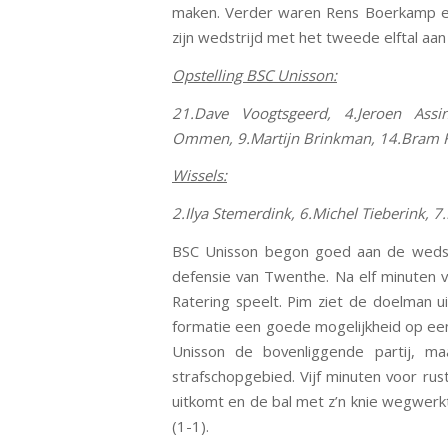
maken. Verder waren Rens Boerkamp en 
zijn wedstrijd met het tweede elftal aan 
Opstelling BSC Unisson:
21.Dave Voogtsgeerd, 4.Jeroen Ass
Ommen, 9.Martijn Brinkman, 14.Bram Kl
Wissels:
2.Ilya Stemerdink, 6.Michel Tieberink, 
BSC Unisson begon goed aan de wedstr
defensie van Twenthe. Na elf minuten v
Ratering speelt. Pim ziet de doelman 
formatie een goede mogelijkheid op een 
Unisson de bovenliggende partij, m
strafschopgebied. Vijf minuten voor rus
uitkomt en de bal met z’n knie wegwerkt
(1-1).