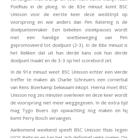
Poelhuis in de ploeg. In de 83e minuut komt BSC
Unisson voor de eerste keer deze wedstrijd op
voorsprong en wie anders dan Pim Ratering is de
doelpuntenmaker. Een bekeken steekpasses wordt
met een handige voetbeweging van Pim
gepromoveerd tot doelpunt (2-3). In de 88e minuut is
het Rekken dat uit hun derde kans ook hun derde
doelpunt maakt en de 3-3 op het scorebord zet.
In de 91e minuut weet BSC Unisson echter een vierde
treffer te maken als Charlie Schreuers een cornerbal
van Rens Boerkamp bekwaam inkopt. Hierna moet BSC
Unisson nog zes minuten overleven en deze keer wordt
de voorsprong niet meer weggegeven. In de extra tijd
mag Tygo Boers zijn opwachting nog maken en hij
komt Perry Bosch vervangen.
Aankomend weekend speelt BSC Unisson thuis tegen
VIOS Beltrum en kan het zich definitief veilig spelen. Op