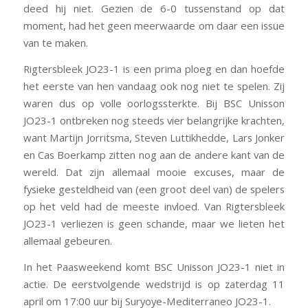
deed hij niet. Gezien de 6-0 tussenstand op dat
moment, had het geen meerwaarde om daar een issue
van te maken.
Rigtersbleek JO23-1 is een prima ploeg en dan hoefde
het eerste van hen vandaag ook nog niet te spelen. Zij
waren dus op volle oorlogssterkte. Bij BSC Unisson
JO23-1 ontbreken nog steeds vier belangrijke krachten,
want Martijn Jorritsma, Steven Luttikhedde, Lars Jonker
en Cas Boerkamp zitten nog aan de andere kant van de
wereld. Dat zijn allemaal mooie excuses, maar de
fysieke gesteldheid van (een groot deel van) de spelers
op het veld had de meeste invloed. Van Rigtersbleek
JO23-1 verliezen is geen schande, maar we lieten het
allemaal gebeuren.
In het Paasweekend komt BSC Unisson JO23-1 niet in
actie. De eerstvolgende wedstrijd is
op zaterdag 11
april om 17:00 uur
bij Suryoye-Mediterraneo JO23-1.