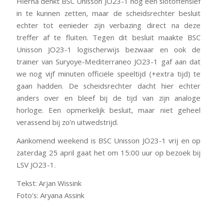
Hierna denkt BSC Unisson JO23-1 nog een slotoffensief
in te kunnen zetten, maar de scheidsrechter besluit
echter tot eenieder zijn verbazing direct na deze
treffer af te fluiten. Tegen dit besluit maakte BSC
Unisson JO23-1 logischerwijs bezwaar en ook de
trainer van Suryoye-Mediterraneo JO23-1 gaf aan dat
we nog vijf minuten officiële speeltijd (+extra tijd) te
gaan hadden. De scheidsrechter dacht hier echter
anders over en bleef bij de tijd van zijn analoge
horloge. Een opmerkelijk besluit, maar niet geheel
verassend bij zo’n uitwedstrijd.
Aankomend weekend is BSC Unisson JO23-1 vrij en
op
zaterdag 25 april
gaat het
om 15:00 uur
op bezoek bij
LSV JO23-1.
Tekst: Arjan Wissink
Foto’s: Aryana Assink