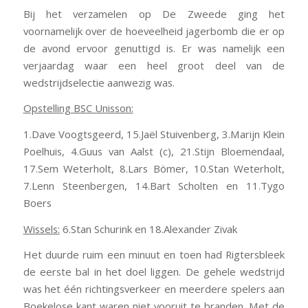
Bij het verzamelen op De Zweede ging het
voornamelijk over de hoeveelheid jagerbomb die er op
de avond ervoor genuttigd is. Er was namelijk een
verjaardag waar een heel groot deel van de
wedstrijdselectie aanwezig was.
Opstelling BSC Unisson:
1.Dave Voogtsgeerd, 15.Jaël Stuivenberg, 3.Marijn Klein
Poelhuis, 4.Guus van Aalst (c), 21.Stijn Bloemendaal,
17.Sem Weterholt, 8.Lars Bömer, 10.Stan Weterholt,
7.Lenn Steenbergen, 14.Bart Scholten en 11.Tygo
Boers
Wissels:
6.Stan Schurink en 18.Alexander Zivak
Het duurde ruim een minuut en toen had Rigtersbleek
de eerste bal in het doel liggen. De gehele wedstrijd
was het één richtingsverkeer en meerdere spelers aan
Boekelose kant waren niet vooruit te branden. Met de