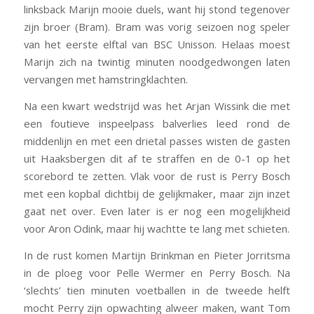
linksback Marijn mooie duels, want hij stond tegenover
zijn broer (Bram). Bram was vorig seizoen nog speler
van het eerste elftal van BSC Unisson. Helaas moest
Marijn zich na twintig minuten noodgedwongen laten
vervangen met hamstringklachten.
Na een kwart wedstrijd was het Arjan Wissink die met
een foutieve inspeelpass balverlies leed rond de
middenlijn en met een drietal passes wisten de gasten
uit Haaksbergen dit af te straffen en de 0-1 op het
scorebord te zetten. Vlak voor de rust is Perry Bosch
met een kopbal dichtbij de gelijkmaker, maar zijn inzet
gaat net over. Even later is er nog een mogelijkheid
voor Aron Odink, maar hij wachtte te lang met schieten.
In de rust komen Martijn Brinkman en Pieter Jorritsma
in de ploeg voor Pelle Wermer en Perry Bosch. Na
‘slechts’ tien minuten voetballen in de tweede helft
mocht Perry zijn opwachting alweer maken, want Tom