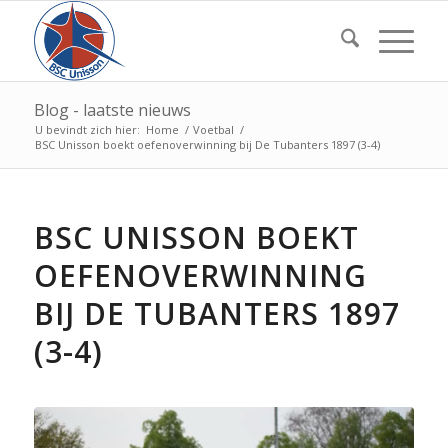
Blog - laatste nieuws
U bevindt zich hier:
Home
/
Voetbal
/
BSC Unisson boekt oefenoverwinning bij De Tubanters 1897 (3-4)
BSC UNISSON BOEKT
OEFENOVERWINNING
BIJ DE TUBANTERS 1897
(3-4)