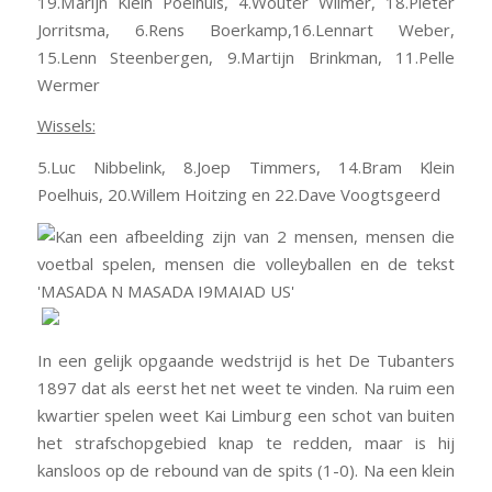
19.Marijn Klein Poelhuis, 4.Wouter Wilmer, 18.Pieter
Jorritsma, 6.Rens Boerkamp,
16.Lennart Weber
,
15.Lenn Steenbergen, 9.Martijn Brinkman, 11.Pelle
Wermer
Wissels:
5.Luc Nibbelink, 8.Joep Timmers, 14.Bram Klein
Poelhuis, 20.Willem Hoitzing en 22.Dave Voogtsgeerd
In een gelijk opgaande wedstrijd is het De Tubanters
1897 dat als eerst het net weet te vinden. Na ruim een
kwartier spelen weet Kai Limburg een schot van buiten
het strafschopgebied knap te redden, maar is hij
kansloos op de rebound van de spits (1-0). Na een klein