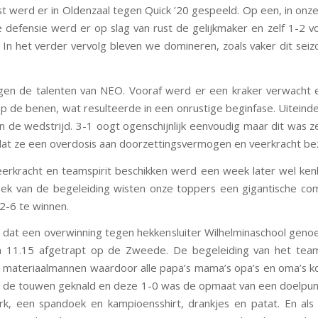
rst werd er in Oldenzaal tegen Quick ’20 gespeeld. Op een, in onz
e defensie werd er op slag van rust de gelijkmaker en zelf 1-2
 In het verder vervolg bleven we domineren, zoals vaker dit seizo
en de talenten van NEO. Vooraf werd er een kraker verwacht en
p de benen, wat resulteerde in een onrustige beginfase. Uiteinde
n de wedstrijd. 3-1 oogt ogenschijnlijk eenvoudig maar dit was 
n dat ze een overdosis aan doorzettingsvermogen en veerkracht bez
erkracht en teamspirit beschikken werd een week later wel ken
eek van de begeleiding wisten onze toppers een gigantische c
2-6 te winnen.
 dat een overwinning tegen hekkensluiter Wilhelminaschool ge
 11.15 afgetrapt op de Zweede. De begeleiding van het team
 materiaalmannen waardoor alle papa’s mama’s opa’s en oma’s ko
 de touwen geknald en deze 1-0 was de opmaat van een doelpunten
k, een spandoek en kampioensshirt, drankjes en patat. En als 