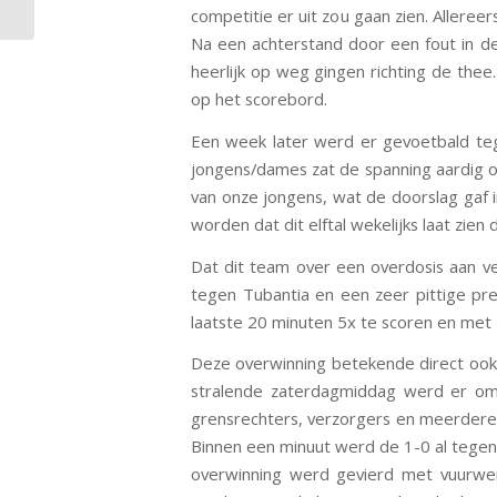
competitie er uit zou gaan zien. Alleree
Na een achterstand door een fout in d
heerlijk op weg gingen richting de thee.
op het scorebord.
Een week later werd er gevoetbald teg
jongens/dames zat de spanning aardig o
van onze jongens, wat de doorslag gaf i
worden dat dit elftal wekelijks laat zie
Dat dit team over een overdosis aan ve
tegen Tubantia en een zeer pittige pr
laatste 20 minuten 5x te scoren en met 
Deze overwinning betekende direct ook
stralende zaterdagmiddag werd er om
grensrechters, verzorgers en meerdere
Binnen een minuut werd de 1-0 al tegen
overwinning werd gevierd met vuurwer