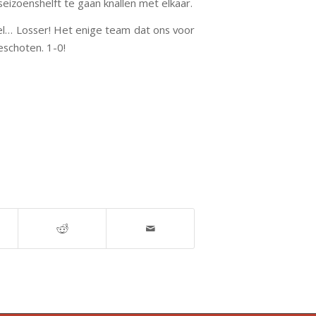
izoenshelft te gaan knallen met elkaar.
el… Losser! Het enige team dat ons voor
eschoten. 1-0!