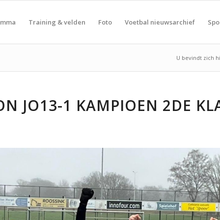
amma
Training & velden
Foto
Voetbal nieuwsarchief
Spo
U bevindt zich h
ON JO13-1 KAMPIOEN 2DE KL