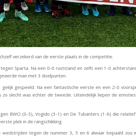
chzelf verzekerd van de eerste plaats in de competitie.
tegen Sparta. Na een 0-0 ruststand en zelfs een 1-0 achterstand 
gevierde man met 3 doelpunten.
 gelijk gespeeld. Na een fantastische eerste en een 2-0 voors
was zo slecht was echter de tweede. Uiteindelijk liepen de emoti
egen BWO (0-3), Vogido (3-1) en De Tubanters (1-6) die relatie
rste plek in de rangschikking.
 wedstrijden tegen de nummer 3, 5 en 6 alwaar bepaald zou w