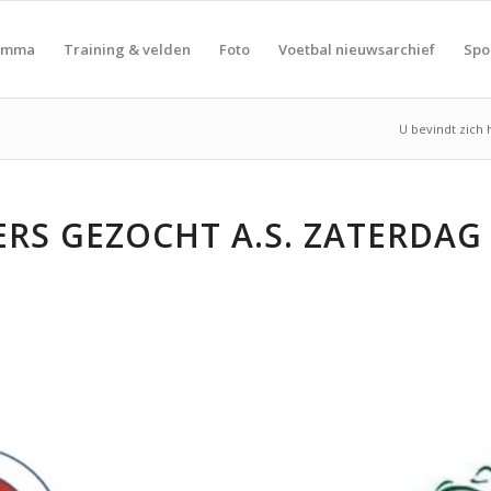
amma
Training & velden
Foto
Voetbal nieuwsarchief
Spo
U bevindt zich h
GERS GEZOCHT A.S. ZATERDA