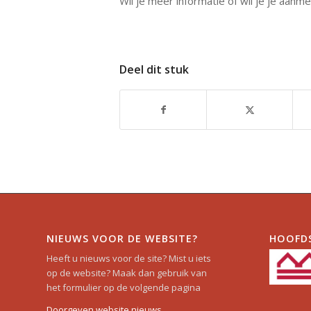
Wil je meer informatie of wil je je aanm
Deel dit stuk
NIEUWS VOOR DE WEBSITE?
HOOFD
Heeft u nieuws voor de site? Mist u iets
op de website? Maak dan gebruik van
het formulier op de volgende pagina
Doorgeven website nieuws