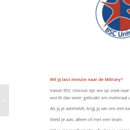
Wil jij last minute naar de Military?
Vanuit BSC Unisson zijn we op zoek naar 
Robert Roossink na 10
wordt dan weer gebruikt om materiaal ui
jaar gestopt bij 1e
elftal BSC Unisson
Als jij je aanmeldt, krijg jij van ons een
Meld je aan, alleen of met een team.