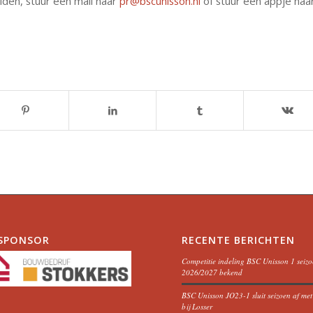
elden, stuur een mail naar
pr@bscunisson.nl
of stuur een appje naa
SPONSOR
RECENTE BERICHTEN
Competitie indeling BSC Unisson 1 seiz
2026/2027 bekend
BSC Unisson JO23-1 sluit seizoen af me
bij Losser