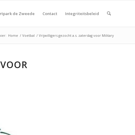
rtpark de Zweede
Contact
Integriteitsbeleid
ier:
Home
/
Voetbal
/
Vrijwilligers gezocht a.s. zaterdag voor Military
G VOOR