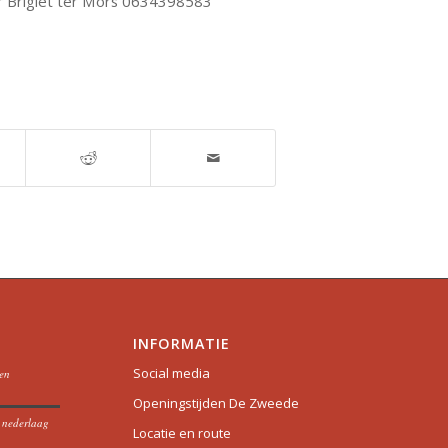
r Brigiet ter Mors 0634398583
INFORMATIE
Social media
oen
Openingstijden De Zweede
t nederlaag
Locatie en route