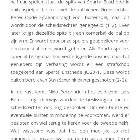
half uur spelen staat de spits van Sparta Enschede in
buitenspelpositie en schiet de bal binnen. Grensrechter
Peter Oude Egberink vlagt voor buitenspel, maar dit
wordt door de scheidsrechter genegeerd (1-2). Even
later krijgt diezelfde spits bij een cornerbal de bal op
zijn arm. Er wordt door onze spelers geappelleerd voor
een handsbal en er wordt gefloten. Alle Sparta spelers
lopen al terug naar hun verdedigende positie, maar tot
eenieders zijn verbazing wordt er een strafschop
toegekend aan Sparta Enschede JO23-1. Deze wordt
buiten bereik van Stan Schurink binnengeschoten (2-2).
In de rust komt Nino Peterinck in het veld voor Lars
Bömer. Logischerwijs worden de beslissingen van de
scheidsrechter ook nog besproken. Om een boete en
eventuele punten in mindering te voorkomen, werd er
besloten om wel terug te keren voor de tweede helft.
Wat vaststond was dat het een moeilijke zo niet
onmogelijke opgave was om een resultaat mee terug