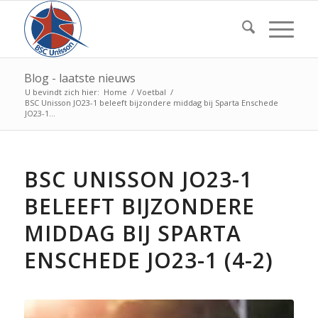
Blog - laatste nieuws
U bevindt zich hier:
Home
/
Voetbal
/
BSC Unisson JO23-1 beleeft bijzondere middag bij Sparta Enschede
JO23-1...
BSC UNISSON JO23-1
BELEEFT BIJZONDERE
MIDDAG BIJ SPARTA
ENSCHEDE JO23-1 (4-2)