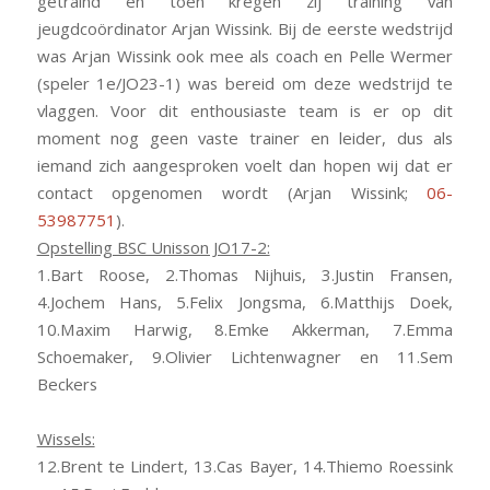
getraind en toen kregen zij training van
jeugdcoördinator Arjan Wissink. Bij de eerste wedstrijd
was Arjan Wissink ook mee als coach en Pelle Wermer
(speler 1e/JO23-1) was bereid om deze wedstrijd te
vlaggen. Voor dit enthousiaste team is er op dit
moment nog geen vaste trainer en leider, dus als
iemand zich aangesproken voelt dan hopen wij dat er
contact opgenomen wordt (Arjan Wissink;
06-
53987751
).
Opstelling BSC Unisson JO17-2:
1.Bart Roose, 2.Thomas Nijhuis, 3.Justin Fransen,
4.Jochem Hans, 5.Felix Jongsma, 6.Matthijs Doek,
10.Maxim Harwig, 8.Emke Akkerman, 7.Emma
Schoemaker, 9.Olivier Lichtenwagner en 11.Sem
Beckers
Wissels:
12.Brent te Lindert, 13.Cas Bayer, 14.Thiemo Roessink