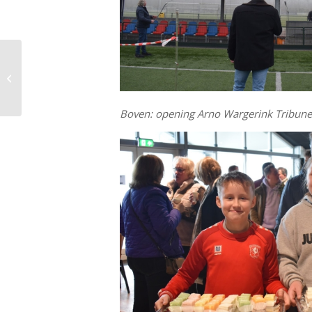
Gerard Monninkhof
nieuwe trainer BSC
Unisson
Boven: opening Arno Wargerink Tribune