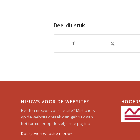
Deel dit stuk
NIEUWS VOOR DE WEBSITE?
HOOFD
Heeft u nieuws voor de site? Mist u iets
op de website? Maak dan gebruik van
het formulier op de volgende pagina
Doorgeven website nieuws