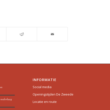
INFORMATIE
Social media
oen
Openingstijden De Zweede
t nederlaag
Locatie en route