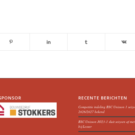
SPONSOR
RECENTE BERICHTEN
Competitie indeling BSC Unisson 1 seiz
2026/2027 bekend
BSC Unisson JO23-1 sluit seizoen af me
bij Losser