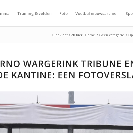
amma
Training & velden
Foto
Voetbal nieuwsarchief
Spo
U bevindt zich hier:
Home
/
Geen categorie
/
Op
RNO WARGERINK TRIBUNE E
E KANTINE: EEN FOTOVERS