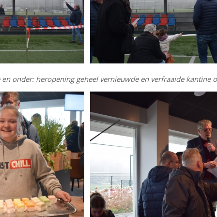
 en onder: heropening geheel vernieuwde en verfraaide kantine 