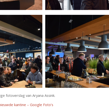
ige fotoverslag van Aryana Assink.
nieuwde kantine – Google Foto’s